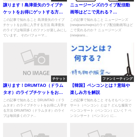
譲ります！島津亜矢のライブチ
ニュージーンズのライブ配信動
ケットをお得にゲットする方法
画等はどこで見れる？
と注意点
newjeans(nwjns)のおすすめサ
この記事で知れること 島津亜矢のライブ
この記事で知れること ニュージーンズ
チケットをお得に入手する方法 島津亜矢
(newjeans/nwjns)のライブ配信動画等はど
ブスクはこれ！
のライブは毎回多くのファンが楽しみにし
こで見れるのか？ ニュージーンズ
ています。 そのパフォーマ...
(newjeans...
チケット
ファンミーティング
譲ります！DRUMTAO（ドラム
【韓国】ペンコンとは？意味や
タオ）のライブチケットをお得
楽しみ方を解説
にゲットする方法と注意点
この記事で知れること DRUMTAO（ドラ
この記事で知れること そもそもペンコン
ムタオ）のライブチケットをお得に入手す
サート（ペンコン）とは？ どんな服装で
る方法 DRUMTAO（ドラムタオ）のライ
ペンコンサート（ペンコン）にいく？ ペ
ブは毎回多くのファ...
ンコンサート（ペンコン）に...