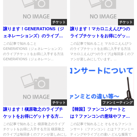
チケット
チケット
譲ります！GENERATIONS（ジ
譲ります！マカロニえんぴつの
ェネレーションズ）のライブチ
ライブチケットをお得にゲット
ケットをお得にゲットする方法
する方法と注意点
この記事で知れること
この記事で知れること マカロニえんぴつ
GENERATIONS（ジェネレーションズ）
のライブチケットをお得に入手する方法
と注意点
のライブチケットをお得に入手する方法
マカロニえんぴつのライブは毎回多くのフ
GENERATIONS（ジェネレーシ...
ァンが楽しみにしています。...
チケット
ファンミーティング
譲ります！槇原敬之のライブチ
【韓国】ファンコンサートと
ケットをお得にゲットする方法
は？ファンコンの意味やファン
と注意点
ミーティング・ライブとの違い
この記事で知れること 槇原敬之のライブ
この記事で知れること そもそもファンコ
チケットをお得に入手する方法 槇原敬之
ンサート（ファンコン）とは？ファンミー
を解説
のライブは毎回多くのファンが楽しみにし
ティングやライブとの違い どんな服装で