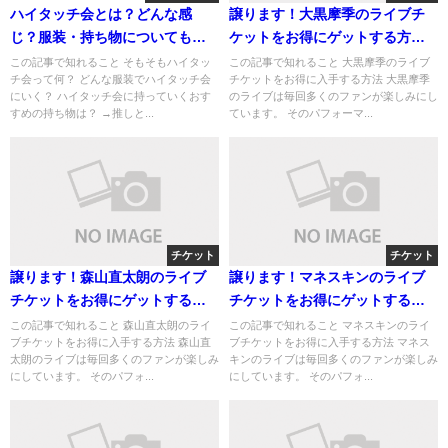
ハイタッチ会とは？どんな感
譲ります！大黒摩季のライブチ
じ？服装・持ち物についても解
ケットをお得にゲットする方法
説
と注意点
この記事で知れること そもそもハイタッ
この記事で知れること 大黒摩季のライブ
チ会って何？ どんな服装でハイタッチ会
チケットをお得に入手する方法 大黒摩季
にいく？ ハイタッチ会に持っていくおす
のライブは毎回多くのファンが楽しみにし
すめの持ち物は？ →推しと...
ています。 そのパフォーマ...
チケット
チケット
譲ります！森山直太朗のライブ
譲ります！マネスキンのライブ
チケットをお得にゲットする方
チケットをお得にゲットする方
法と注意点
法と注意点
この記事で知れること 森山直太朗のライ
この記事で知れること マネスキンのライ
ブチケットをお得に入手する方法 森山直
ブチケットをお得に入手する方法 マネス
太朗のライブは毎回多くのファンが楽しみ
キンのライブは毎回多くのファンが楽しみ
にしています。 そのパフォ...
にしています。 そのパフォ...