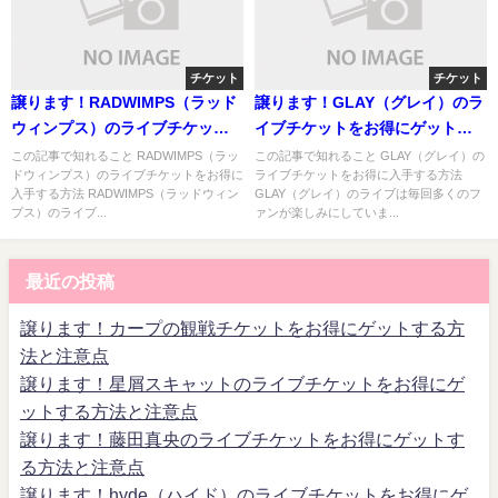
チケット
チケット
譲ります！RADWIMPS（ラッド
譲ります！GLAY（グレイ）のラ
ウィンプス）のライブチケット
イブチケットをお得にゲットす
をお得にゲットする方法と注意
る方法と注意点
この記事で知れること RADWIMPS（ラッ
この記事で知れること GLAY（グレイ）の
ドウィンプス）のライブチケットをお得に
ライブチケットをお得に入手する方法
点
入手する方法 RADWIMPS（ラッドウィン
GLAY（グレイ）のライブは毎回多くのフ
プス）のライブ...
ァンが楽しみにしていま...
最近の投稿
譲ります！カープの観戦チケットをお得にゲットする方
法と注意点
譲ります！星屑スキャットのライブチケットをお得にゲ
ットする方法と注意点
譲ります！藤田真央のライブチケットをお得にゲットす
る方法と注意点
譲ります！hyde（ハイド）のライブチケットをお得にゲ