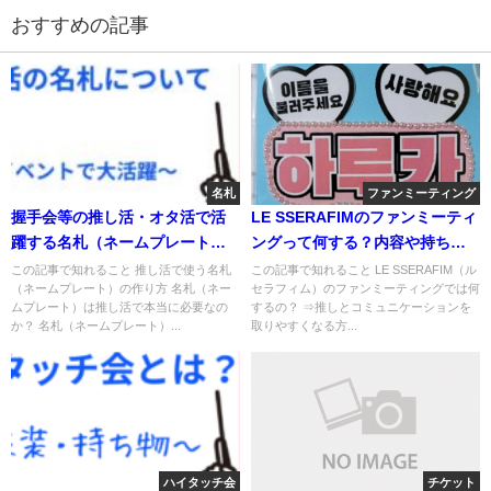
おすすめの記事
名札
ファンミーティング
握手会等の推し活・オタ活で活
LE SSERAFIMのファンミーティ
躍する名札（ネームプレート）
ングって何する？内容や持ち物
はこれ！作り方も紹介
等について解説（ルセラフィ
この記事で知れること 推し活で使う名札
この記事で知れること LE SSERAFIM（ル
（ネームプレート）の作り方 名札（ネー
セラフィム）のファンミーティングでは何
ム）
ムプレート）は推し活で本当に必要なの
するの？ ⇒推しとコミュニケーションを
か？ 名札（ネームプレート）...
取りやすくなる方...
ハイタッチ会
チケット